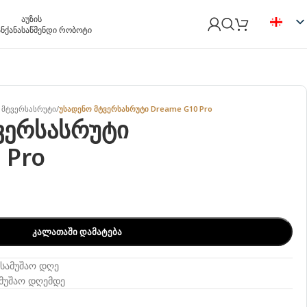
აუზის
ანქანა
საწმენდი რობოტი
 მტვერსასრუტი
/
უსადენო მტვერსასრუტი Dreame G10 Pro
ვერსასრუტი
 Pro
ᲙᲐᲚᲐᲗᲐᲨᲘ ᲓᲐᲛᲐᲢᲔᲑᲐ
 სამუშაო დღე
ამუშაო დღემდე