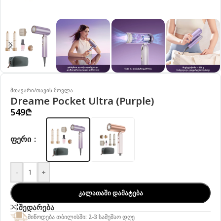
მთავარი
/
თავის მოვლა
Dreame Pocket Ultra (Purple)
549
₾
ᲤᲔᲠᲘ
-
+
ᲙᲐᲚᲐᲗᲐᲨᲘ ᲓᲐᲛᲐᲢᲔᲑᲐ
შედარება
მიწოდება თბილისში: 2-3 სამუშაო დღე