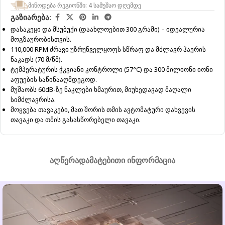
მიწოდება რეგიონში: 4 სამუშაო დღემდე
გაზიარება:
დასაკეცი და მსუბუქი (დაახლოებით 300 გრამი) – იდეალურია
მოგზაურობისთვის.
110,000 RPM ძრავი უზრუნველყოფს სწრაფ და მძლავრ ჰაერის
ნაკადს (70 მ/წმ).
ტემპერატურის ჭკვიანი კონტროლი (57°C) და 300 მილიონი იონი
აფუების საწინააღმდეგოდ.
მუშაობს 60dB-ზე ნაკლები ხმაურით, მიუხედავად მაღალი
სიმძლავრისა.
მოყვება თავაკები, მათ შორის თმის ავტომატური დახვევის
თავაკი და თმის გასასწორებელი თავაკი.
ᲐᲦᲬᲔᲠᲐ
ᲓᲐᲛᲐᲢᲔᲑᲘᲗᲘ ᲘᲜᲤᲝᲠᲛᲐᲪᲘᲐ