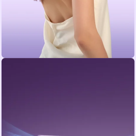
სურნელოვანი
ესენციის თავაკი