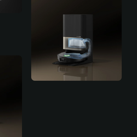
Автоматическое наполнение,
опорожнение, ополаскивание и
сушка