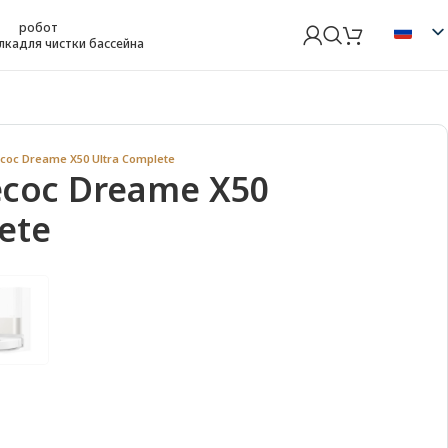
робот
лка
для чистки бассейна
ос Dreame X50 Ultra Complete
сос Dreame X50
ete