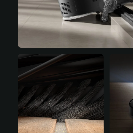
Система ProLeap™
Преодоление препятствий
высотой до 6 см