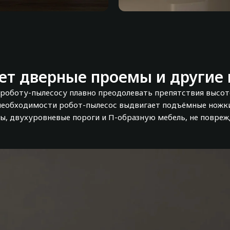
 навигации со
Технология удаления
ем датчика
бактерий
ет дверные проемы и другие 
 роботу-пылесосу плавно преодолевать препятствия высото
необходимости робот-пылесос выдвигает подъёмные ножки
ы, двухуровневые пороги и П-образную мебель, не поврежд