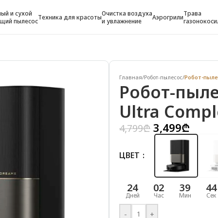
ый и сухой
Очистка воздуха
Трава
Техника для красоты
Аэрогрили
щий пылесос
и увлажнение
газонокоси
Главная
/
Робот-пылесос
/
Робот-пылес
Робот-пыле
Ultra Compl
3,499
₾
4,799
₾
ЦВЕТ
24
02
39
43
Дней
Час
Мин
Сек
-
+