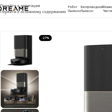
Перейти к навигации
Робот
Беспроводной
Влажн
Пылесос
Пылесос
Чистя
Перейти к основному содержанию
-27%