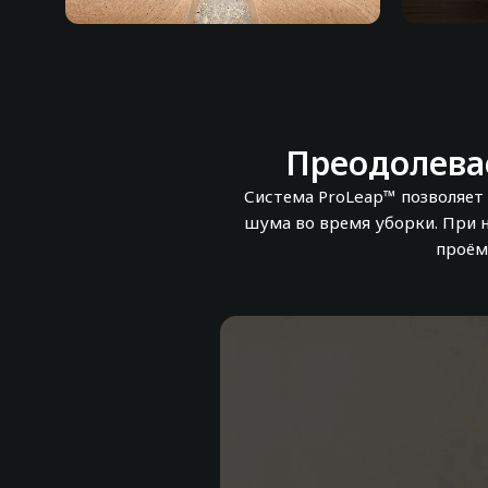
Система с двумя
Система
щетками
скрыти
Чтобы избежать
запутывания
Преодолева
Система ProLeap™ позволяет
шума во время уборки. При 
проём