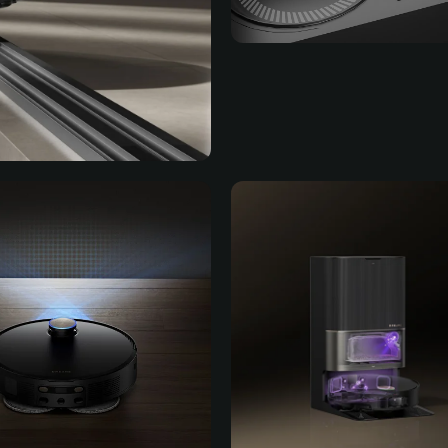
Стирка подгузников
струей воды из
стиральной доски