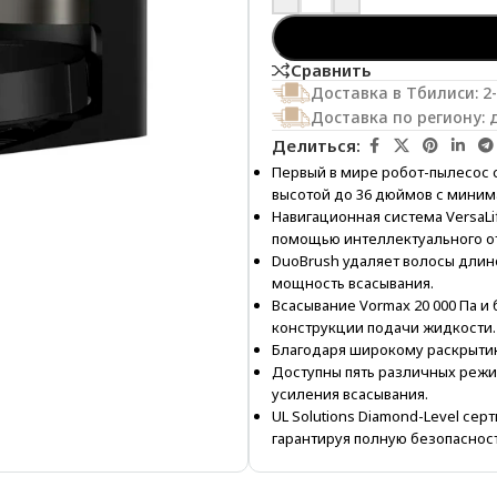
Сравнить
Доставка в Тбилиси: 2
Доставка по региону: 
Делиться:
Первый в мире робот-пылесос 
высотой до 36 дюймов с мини
Навигационная система VersaL
помощью интеллектуального от
DuoBrush удаляет волосы длин
мощность всасывания.
Всасывание Vormax 20 000 Па 
конструкции подачи жидкости.
Благодаря широкому раскрытию
Доступны пять различных режи
усиления всасывания.
UL Solutions Diamond-Level с
гарантируя полную безопасност