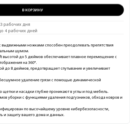
В КОРЗИНУ
-3 рабочих дня
до 4 рабочих дней
с выдвижными ножками способен преодолевать препятствия
мальным шумом.
ift высотой до 5 дюймов обеспечивает плавное перемещение с
ображения на 360°.
ой до 8 дюймов, предотвращает спутывание и увеличивает
и бесшумное удаление грязи с помощью динамической
 щетки и насадки глубже проникают в углы и под мебель.
мов уборки с функциями удаления подгузников, обхода ковров и
ертифицирован по высочайшему уровню кибербезопасности,
ь и защиту вашего дома и данных.